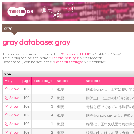
gray
gray database: gray
This message can be edited in the "
Customize HTML
" > "Table" > "Body".
Title (gray) can be set in the "
General settings
" > "Metadata".
Description () can be set in the "
General settings
" > "Metadata".
gray
Entry
page
sentence_no
section
sentence
Show
102
1
概要
胸部thoraxは，上方に狭い開口部
Show
102
2
概要
胸郭上口は上方の頚部に続い
Show
102
3
概要
骨格と筋でできている胸郭の
Show
102
4
概要
胸腔thoracic cavity
Show
103
1
概要
縦隔は，正中矢状面で縦方向
Show
103
2
概要
縦隔の中には，心臓，食道，