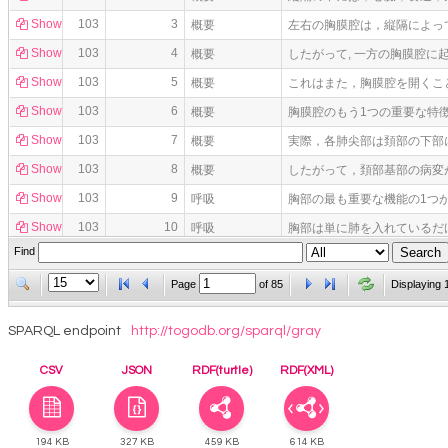
Show
103
3
概要
左右の胸膜腔は，縦隔によっ
Show
103
4
概要
したがって, 一方の胸膜腔
Show
103
5
概要
これはまた，胸膜腔を開くこ
Show
103
6
概要
胸膜腔のもう1つの重要な特
Show
103
7
概要
実際，各肺尖部は頚部の下部
Show
103
8
概要
したがって，頚部基部の病変
Show
103
9
呼吸
胸部の最も重要な機能の1つ
Show
103
10
呼吸
胸部は単に肺を入れているだ
Find
Show
103
11
呼吸
横隔膜の上下運動，肋骨の動
Page
of
85
Displaying 
SPARQL endpoint
http://togodb.org/sparql/gray
CSV
JSON
RDF(turtle)
RDF(XML)
194 KB
327 KB
459 KB
614 KB