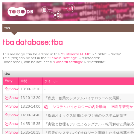
tba
tba database: tba
This message can be edited in the "
Customize HTML
" > "Table" > "Body".
Title (tba) can be set in the "
General settings
" > "Metadata".
Description () can be set in the "
General settings
" > "Metadata".
tba
Entry
時間
タイトル
Show
13:00-13:10
-
Show
13:10-13:20
「疾患・創薬のシステムバイオロジーへの展開」
Show
13:20-14:00
「システムバイオロジーの内外動向 － 医科学研究
Show
14:00-14:40
「疾患オミックス情報に基づく癌のシステム病態学」
Show
14:55-15:35
「実験と数理モデルによるシグナル－転写解析と薬剤応
Show
15:35-16:15
「疾患のシステムバイオロジーと関連した抗体医薬の分