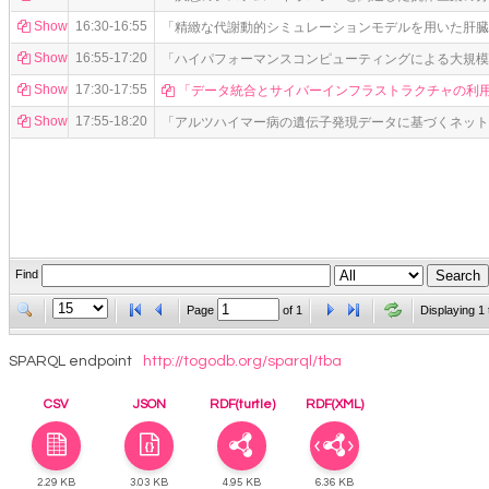
Show
16:30-16:55
「精緻な代謝動的シミュレーションモデルを用いた肝臓
Show
16:55-17:20
「ハイパフォーマンスコンピューティングによる大規模
Show
17:30-17:55
「データ統合とサイバーインフラストラクチャの利
Show
17:55-18:20
「アルツハイマー病の遺伝子発現データに基づくネット
Find
Page
of
1
Displaying 1 
SPARQL endpoint
http://togodb.org/sparql/tba
CSV
JSON
RDF(turtle)
RDF(XML)
2.29 KB
3.03 KB
4.95 KB
6.36 KB